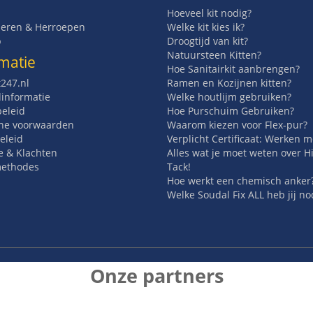
Hoeveel kit nodig?
eren & Herroepen
Welke kit kies ik?
p
Droogtijd van kit?
Natuursteen Kitten?
matie
Hoe Sanitairkit aanbrengen?
t247.nl
Ramen en Kozijnen kitten?
informatie
Welke houtlijm gebruiken?
beleid
Hoe Purschuim Gebruiken?
ne voorwaarden
Waarom kiezen voor Flex-pur?
eleid
Verplicht Certificaat: Werken 
e & Klachten
Alles wat je moet weten over H
methodes
Tack!
Hoe werkt een chemisch anker
Welke Soudal Fix ALL heb jij no
Onze partners