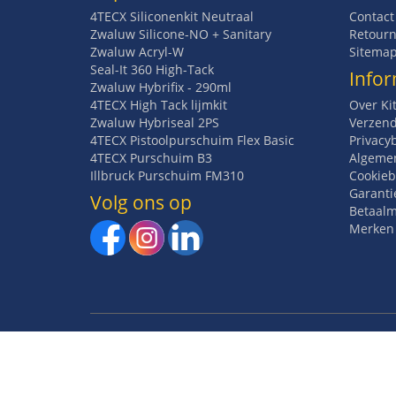
4TECX Siliconenkit Neutraal
Contact
Zwaluw Silicone-NO + Sanitary
Retourn
Zwaluw Acryl-W
Sitema
Seal-It 360 High-Tack
Infor
Zwaluw Hybrifix - 290ml
4TECX High Tack lijmkit
Over Ki
Zwaluw Hybriseal 2PS
Verzend
4TECX Pistoolpurschuim Flex Basic
Privacy
4TECX Purschuim B3
Algeme
Illbruck Purschuim FM310
Cookieb
Garanti
Volg ons op
Betaal
Merken