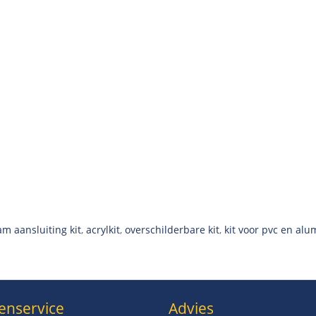
am aansluiting kit
,
acrylkit
,
overschilderbare kit
,
kit voor pvc en al
enservice
Advies