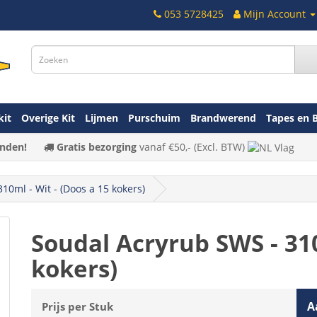
053 5728425
Mijn Account
kit
Overige Kit
Lijmen
Purschuim
Brandwerend
Tapes en 
nden!
Gratis bezorging
vanaf
€50,-
(Excl. BTW)
10ml - Wit - (Doos a 15 kokers)
Soudal Acryrub SWS - 310
kokers)
A
Prijs per Stuk