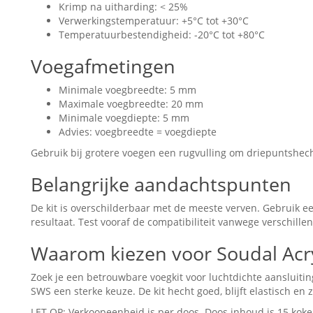
Krimp na uitharding: < 25%
Verwerkingstemperatuur: +5°C tot +30°C
Temperatuurbestendigheid: -20°C tot +80°C
Voegafmetingen
Minimale voegbreedte: 5 mm
Maximale voegbreedte: 20 mm
Minimale voegdiepte: 5 mm
Advies: voegbreedte = voegdiepte
Gebruik bij grotere voegen een rugvulling om driepuntshec
Belangrijke aandachtspunten
De kit is overschilderbaar met de meeste verven. Gebruik ee
resultaat. Test vooraf de compatibiliteit vanwege verschille
Waarom kiezen voor Soudal Ac
Zoek je een betrouwbare voegkit voor luchtdichte aansluiti
SWS een sterke keuze. De kit hecht goed, blijft elastisch en 
LET OP: Verkoopeenheid is per doos. Doos inhoud is 15 koke