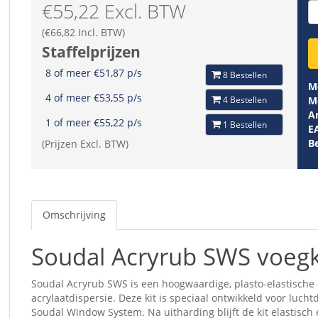
€55,22 Excl. BTW
(€66,82 Incl. BTW)
Staffelprijzen
8 of meer €51,87 p/s
8 Bestellen
M
4 of meer €53,55 p/s
4 Bestellen
M
Ar
1 of meer €55,22 p/s
1 Bestellen
E
B
(Prijzen Excl. BTW)
Omschrijving
Soudal Acryrub SWS voegk
Soudal Acryrub SWS is een hoogwaardige, plasto-elastische
acrylaatdispersie. Deze kit is speciaal ontwikkeld voor luc
Soudal Window System. Na uitharding blijft de kit elastisch 