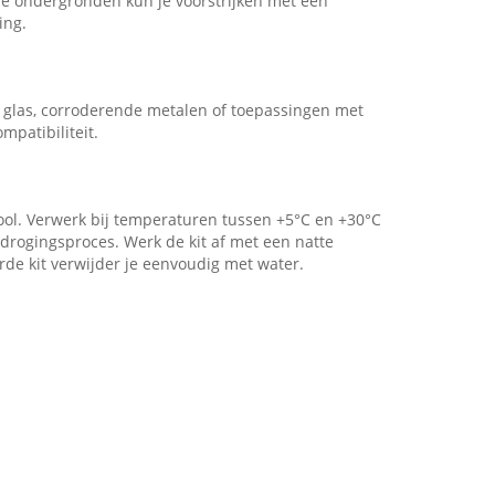
euze ondergronden kun je voorstrijken met een
ing.
 glas, corroderende metalen of toepassingen met
mpatibiliteit.
ool. Verwerk bij temperaturen tussen +5°C en +30°C
 drogingsproces. Werk de kit af met een natte
rde kit verwijder je eenvoudig met water.