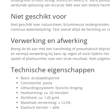
ondergrond schoon, droog, stofvrij en vetvrij is. Sterk por
verdunde oplossing van Acryrub SWS voor een betere hecht
Niet geschikt voor
Niet geschikt voor natuursteen, bitumineuze ondergronden,
continue waterbelasting. Test vooraf altijd de hechting en co
Verwerking en afwerking
Breng de kit aan met een handmatig of pneumatisch kitpist
en vermijd verwerking bij kans op regen of vorst tijdens het
spatel of plamuurmes voor een strak resultaat. Niet-uitgeha
Technische eigenschappen
Basis: acrylaatdispersie
Consistentie: pasta
Uithardingssysteem: fysische droging
Huidvorming: ca. 20 minuten
Dichtheid: ca. 1,45 g/ml
Maximale vervorming: ± 12,5%
Elastisch herstel: > 40%