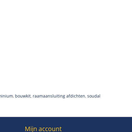
uminium
,
bouwkit
,
raamaansluiting afdichten
,
soudal
Mijn account