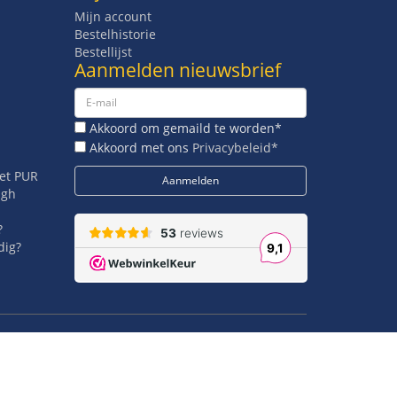
Mijn account
Bestelhistorie
Bestellijst
Aanmelden nieuwsbrief
Akkoord om gemaild te worden*
Akkoord met ons
Privacybeleid*
met PUR
igh
?
dig?