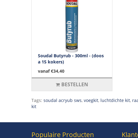
Soudal Butyrub - 300ml - (doos
a 15 kokers)
vanaf €34,40
BESTELLEN
Tags:
soudal acryub sws
,
voegkit
,
luchtdichte kit
,
ra
kit
Populaire Producten
Klant