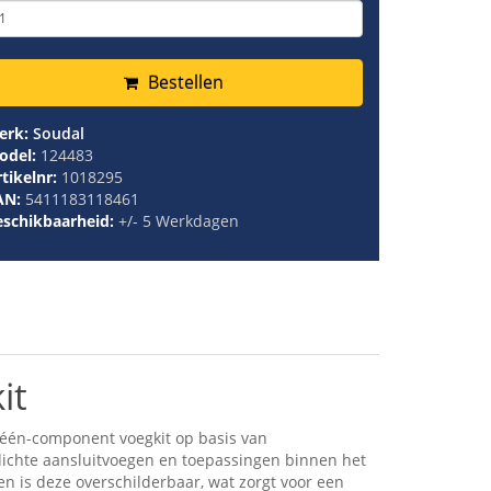
Bestellen
erk:
Soudal
odel:
124483
tikelnr:
1018295
AN:
5411183118461
eschikbaarheid:
+/- 5 Werkdagen
it
 één-component voegkit op basis van
htdichte aansluitvoegen en toepassingen binnen het
en is deze overschilderbaar, wat zorgt voor een