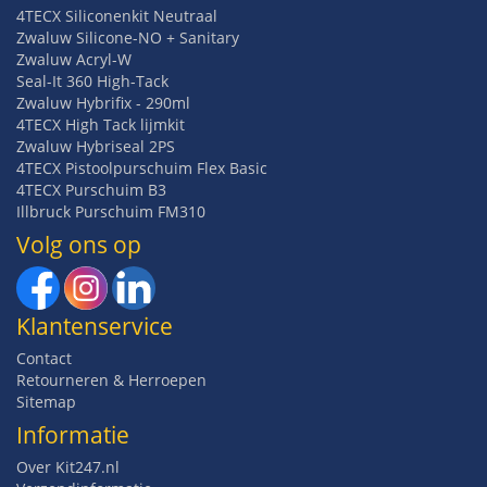
4TECX Siliconenkit Neutraal
Zwaluw Silicone-NO + Sanitary
Zwaluw Acryl-W
Seal-It 360 High-Tack
Zwaluw Hybrifix - 290ml
4TECX High Tack lijmkit
Zwaluw Hybriseal 2PS
4TECX Pistoolpurschuim Flex Basic
4TECX Purschuim B3
Illbruck Purschuim FM310
Volg ons op
Klantenservice
Contact
Retourneren & Herroepen
Sitemap
Informatie
Over Kit247.nl