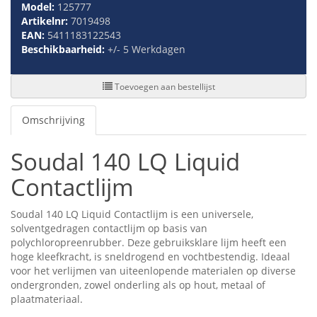
Model:
125777
Artikelnr:
7019498
EAN:
5411183122543
Beschikbaarheid:
+/- 5 Werkdagen
Toevoegen aan bestellijst
Omschrijving
Soudal 140 LQ Liquid
Contactlijm
Soudal 140 LQ Liquid Contactlijm is een universele,
solventgedragen contactlijm op basis van
polychloropreenrubber. Deze gebruiksklare lijm heeft een
hoge kleefkracht, is sneldrogend en vochtbestendig. Ideaal
voor het verlijmen van uiteenlopende materialen op diverse
ondergronden, zowel onderling als op hout, metaal of
plaatmateriaal.