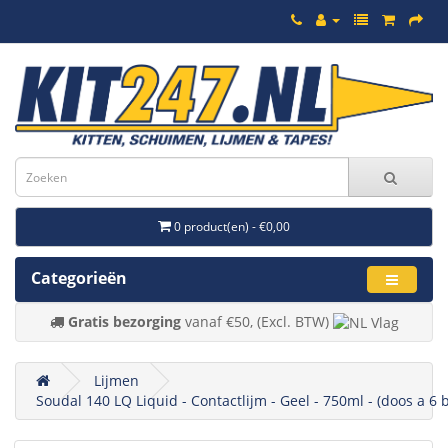
0 product(en) - €0,00
Categorieën
Gratis bezorging
vanaf €50, (Excl. BTW)
Lijmen
Soudal 140 LQ Liquid - Contactlijm - Geel - 750ml - (doos a 6 b