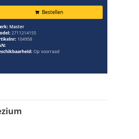
Bestellen
erk:
Master
odel:
2711214155
tikelnr:
104958
AN:
eschikbaarheid:
Op voorraad
ezium