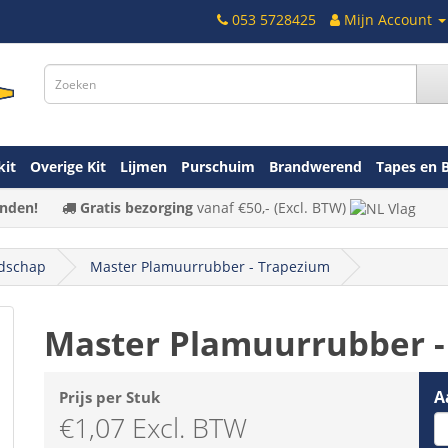
053 5728425
Mijn Account
kit
Overige Kit
Lijmen
Purschuim
Brandwerend
Tapes en 
nden!
Gratis bezorging
vanaf
€50,-
(Excl. BTW)
dschap
Master Plamuurrubber - Trapezium
Master Plamuurrubber -
A
Prijs per Stuk
€1,07 Excl. BTW