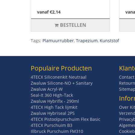
vanaf €2,14
vana
BESTELLEN
Tags:
Plamuurrubber
,
Trapezium
,
Kunststof
Populaire Producten
Klant
4TECX Siliconenkit Neutraal
Contact
Zwaluw Silicone-NO + Sanitary
Retourn
Zwaluw Acryl-W
Sitema
Seal-It 360 High-Tack
Infor
Zwaluw Hybrifix - 290ml
4TECX High Tack lijmkit
Over Ki
Zwaluw Hybriseal 2PS
Verzend
4TECX Pistoolpurschuim Flex Basic
Privacy
4TECX Purschuim B3
Algeme
Illbruck Purschuim FM310
Cookieb