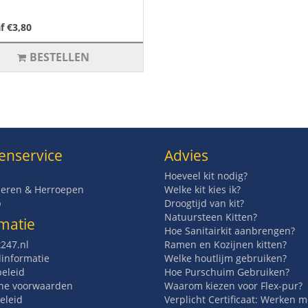
f €3,80
BESTELLEN
enservice
Advies
Hoeveel kit nodig?
eren & Herroepen
Welke kit kies ik?
p
Droogtijd van kit?
Natuursteen Kitten?
matie
Hoe Sanitairkit aanbrengen?
t247.nl
Ramen en Kozijnen kitten?
informatie
Welke houtlijm gebruiken?
beleid
Hoe Purschuim Gebruiken?
ne voorwaarden
Waarom kiezen voor Flex-pur?
eleid
Verplicht Certificaat: Werken 