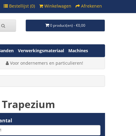
Bestellijst (0)
Winkelwagen
Afrekenen
0 product(en) - €0,00
Banden
Verwerkingsmateriaal
Machines
Voor ondernemers en particulieren!
 Trapezium
antal