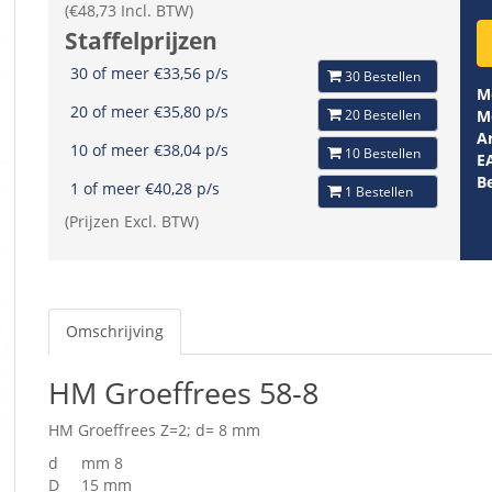
(€48,73 Incl. BTW)
Staffelprijzen
30 of meer €33,56 p/s
30 Bestellen
M
20 of meer €35,80 p/s
20 Bestellen
M
Ar
10 of meer €38,04 p/s
10 Bestellen
E
B
1 of meer €40,28 p/s
1 Bestellen
(Prijzen Excl. BTW)
Omschrijving
HM Groeffrees 58-8
HM Groeffrees Z=2; d= 8 mm
d
mm 8
D
15 mm