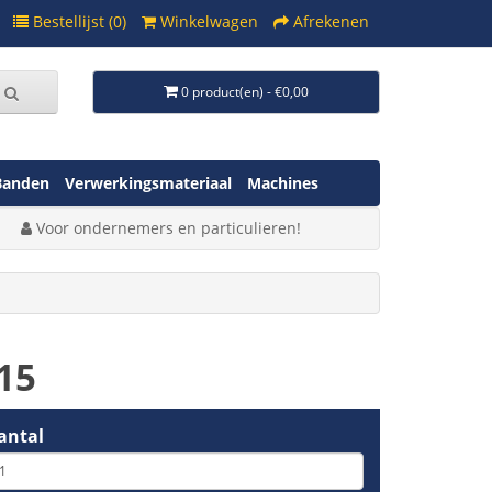
Bestellijst (0)
Winkelwagen
Afrekenen
0 product(en) - €0,00
Banden
Verwerkingsmateriaal
Machines
Voor ondernemers en particulieren!
15
antal