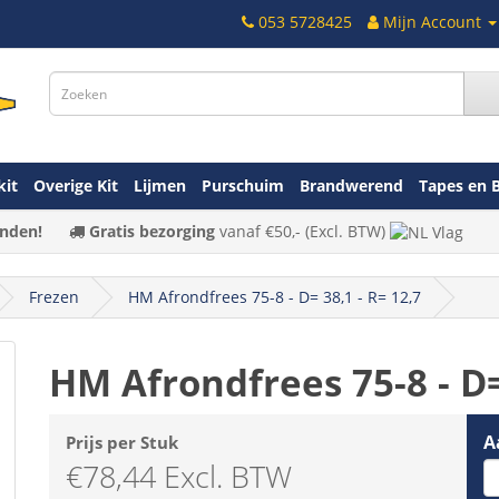
053 5728425
Mijn Account
kit
Overige Kit
Lijmen
Purschuim
Brandwerend
Tapes en 
nden!
Gratis bezorging
vanaf
€50,-
(Excl. BTW)
Frezen
HM Afrondfrees 75-8 - D= 38,1 - R= 12,7
HM Afrondfrees 75-8 - D=
A
Prijs per Stuk
€78,44 Excl. BTW