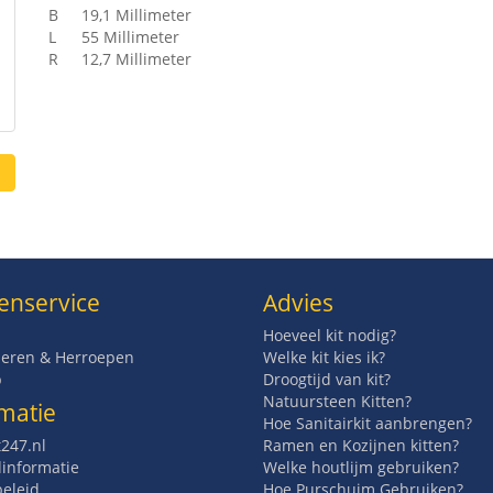
B
19,1 Millimeter
L
55 Millimeter
R
12,7 Millimeter
enservice
Advies
Hoeveel kit nodig?
eren & Herroepen
Welke kit kies ik?
p
Droogtijd van kit?
Natuursteen Kitten?
matie
Hoe Sanitairkit aanbrengen?
t247.nl
Ramen en Kozijnen kitten?
informatie
Welke houtlijm gebruiken?
beleid
Hoe Purschuim Gebruiken?