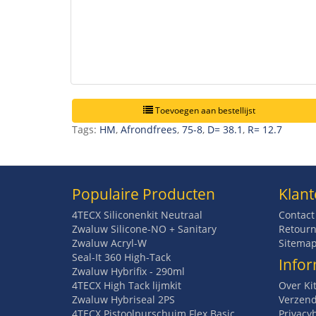
Toevoegen aan bestellijst
Tags:
HM
,
Afrondfrees
,
75-8
,
D= 38.1
,
R= 12.7
Populaire Producten
Klant
4TECX Siliconenkit Neutraal
Contact
Zwaluw Silicone-NO + Sanitary
Retourn
Zwaluw Acryl-W
Sitema
Seal-It 360 High-Tack
Infor
Zwaluw Hybrifix - 290ml
4TECX High Tack lijmkit
Over Ki
Zwaluw Hybriseal 2PS
Verzend
4TECX Pistoolpurschuim Flex Basic
Privacy