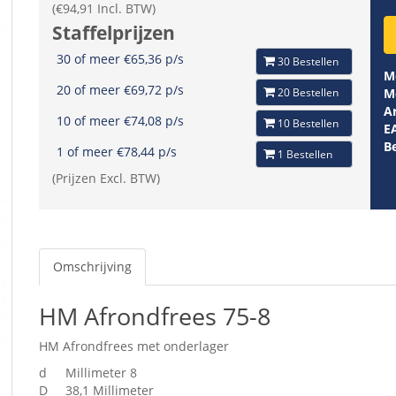
(€94,91 Incl. BTW)
Staffelprijzen
30 of meer €65,36 p/s
30 Bestellen
M
20 of meer €69,72 p/s
20 Bestellen
M
Ar
10 of meer €74,08 p/s
10 Bestellen
E
B
1 of meer €78,44 p/s
1 Bestellen
(Prijzen Excl. BTW)
Omschrijving
HM Afrondfrees 75-8
HM Afrondfrees met onderlager
d
Millimeter 8
D
38,1 Millimeter