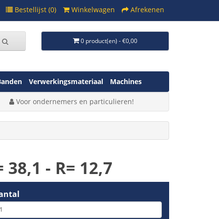
Bestellijst (0)
Winkelwagen
Afrekenen
0 product(en) - €0,00
Banden
Verwerkingsmateriaal
Machines
Voor ondernemers en particulieren!
 38,1 - R= 12,7
antal