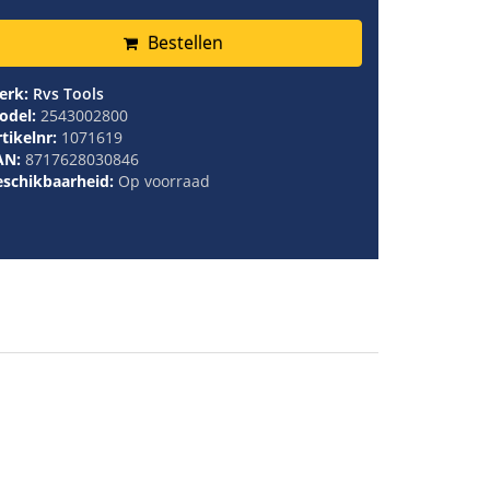
Bestellen
erk:
Rvs Tools
odel:
2543002800
tikelnr:
1071619
AN:
8717628030846
eschikbaarheid:
Op voorraad