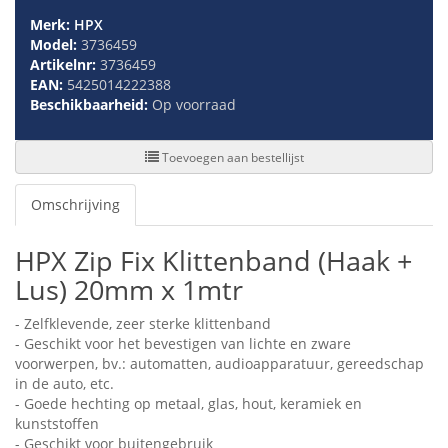
Merk:
HPX
Model:
3736459
Artikelnr:
3736459
EAN:
5425014222388
Beschikbaarheid:
Op voorraad
Toevoegen aan bestellijst
Omschrijving
HPX Zip Fix Klittenband (Haak +
Lus) 20mm x 1mtr
- Zelfklevende, zeer sterke klittenband
- Geschikt voor het bevestigen van lichte en zware
voorwerpen, bv.: automatten, audioapparatuur, gereedschap
in de auto, etc.
- Goede hechting op metaal, glas, hout, keramiek en
kunststoffen
- Geschikt voor buitengebruik