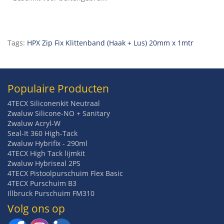
Tags:
HPX Zip Fix Klittenband (Haak + Lus) 20mm x 1mtr
Populaire Producten
4TECX Siliconenkit Neutraal
Zwaluw Silicone-NO + Sanitary
Zwaluw Acryl-W
Seal-It 360 High-Tack
Zwaluw Hybrifix - 290ml
4TECX High Tack lijmkit
Zwaluw Hybriseal 2PS
4TECX Pistoolpurschuim Flex Basic
4TECX Purschuim B3
Illbruck Purschuim FM310
Volg ons op