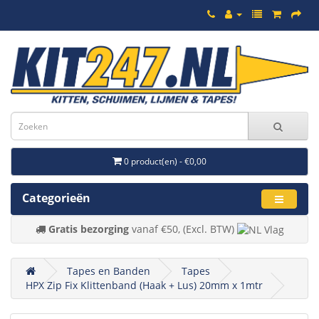
0 product(en) - €0,00
Categorieën
Gratis bezorging
vanaf €50, (Excl. BTW)
Tapes en Banden
Tapes
HPX Zip Fix Klittenband (Haak + Lus) 20mm x 1mtr