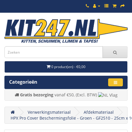
0 product(en) - €0,00
Categorieën
Gratis bezorging
vanaf €50, (Excl. BTW)
Verwerkingsmateriaal
Afdekmateriaal
HPX Pro Cover Beschermingsfolie - Groen - GF2510 - 25cm x 