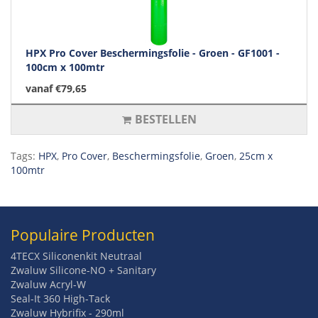
HPX Pro Cover Beschermingsfolie - Groen - GF1001 -
100cm x 100mtr
vanaf €79,65
BESTELLEN
Tags:
HPX
,
Pro Cover
,
Beschermingsfolie
,
Groen
,
25cm x
100mtr
Populaire Producten
4TECX Siliconenkit Neutraal
Zwaluw Silicone-NO + Sanitary
Zwaluw Acryl-W
Seal-It 360 High-Tack
Zwaluw Hybrifix - 290ml