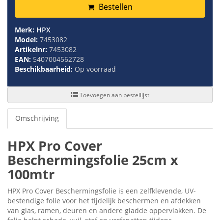
Bestellen
Merk:
HPX
Model:
7453082
Artikelnr:
7453082
EAN:
5407004562728
Beschikbaarheid:
Op voorraad
Toevoegen aan bestellijst
Omschrijving
HPX Pro Cover
Beschermingsfolie 25cm x
100mtr
HPX Pro Cover Beschermingsfolie is een zelfklevende, UV-
bestendige folie voor het tijdelijk beschermen en afdekken
van glas, ramen, deuren en andere gladde oppervlakken. De