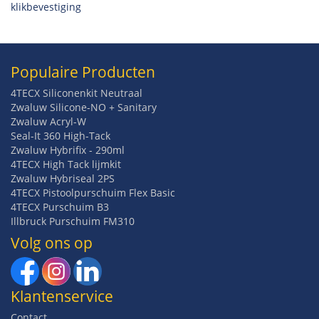
klikbevestiging
Populaire Producten
4TECX Siliconenkit Neutraal
Zwaluw Silicone-NO + Sanitary
Zwaluw Acryl-W
Seal-It 360 High-Tack
Zwaluw Hybrifix - 290ml
4TECX High Tack lijmkit
Zwaluw Hybriseal 2PS
4TECX Pistoolpurschuim Flex Basic
4TECX Purschuim B3
Illbruck Purschuim FM310
Volg ons op
Klantenservice
Contact