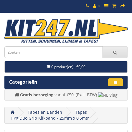
0 product(en) - €0,00
Categorieën
Gratis bezorging
vanaf €50, (Excl. BTW)
Tapes en Banden
Tapes
HPX Duo Grip Klikband - 25mm x 0,5mtr