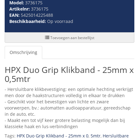
Model:
3736175
Artikelnr:
3736175
EAN:
5425014225488
Beschikbaarheid:
Op voorraad
Toevoegen aan bestellijst
Omschrijving
HPX Duo Grip Klikband - 25mm x
0,5mtr
- Hersluitbare klikbevestiging: een optimale hechting verkrijgt
men door de haakstructuren volledig in elkaar te drukken
- Geschikt voor het bevestigen van lichte en zware
voorwerpen, bv.: automatten audioapparatuur, gereedschap
in de auto, etc.
- Maakt een tot vijf keer grotere belasting mogelijk dan bij
klassieke haak en lus-verbindingen
Tags:
HPX Duo Grip Klikband - 25mm x 0
,
5mtr
,
Hersluitbare