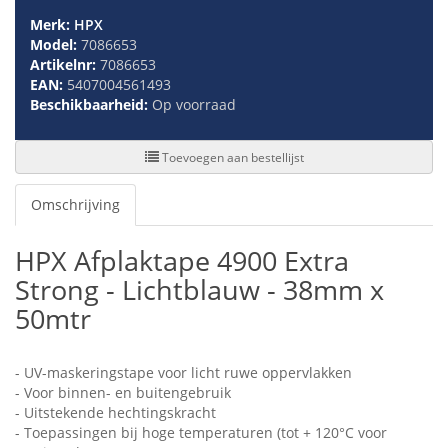
Merk:
HPX
Model:
7086653
Artikelnr:
7086653
EAN:
5407004561493
Beschikbaarheid:
Op voorraad
Toevoegen aan bestellijst
Omschrijving
HPX Afplaktape 4900 Extra
Strong - Lichtblauw - 38mm x
50mtr
- UV-maskeringstape voor licht ruwe oppervlakken
- Voor binnen- en buitengebruik
- Uitstekende hechtingskracht
- Toepassingen bij hoge temperaturen (tot + 120°C voor