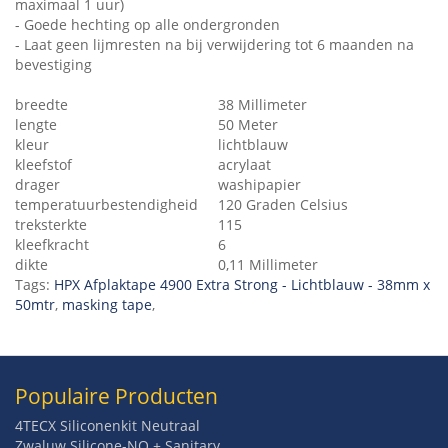
maximaal 1 uur)
- Goede hechting op alle ondergronden
- Laat geen lijmresten na bij verwijdering tot 6 maanden na
bevestiging
breedte
38 Millimeter
lengte
50 Meter
kleur
lichtblauw
kleefstof
acrylaat
drager
washipapier
temperatuurbestendigheid
120 Graden Celsius
treksterkte
115
kleefkracht
6
dikte
0,11 Millimeter
Tags:
HPX Afplaktape 4900 Extra Strong - Lichtblauw - 38mm x
50mtr
,
masking tape
,
Populaire Producten
4TECX Siliconenkit Neutraal
Zwaluw Silicone-NO + Sanitary