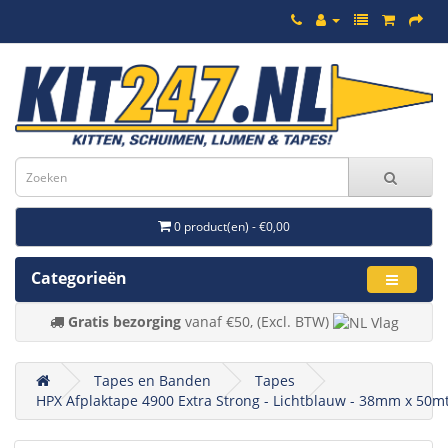
0 product(en) - €0,00
Categorieën
Gratis bezorging
vanaf €50, (Excl. BTW)
Tapes en Banden
Tapes
HPX Afplaktape 4900 Extra Strong - Lichtblauw - 38mm x 50m