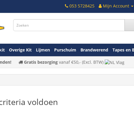
053 5728425
Mijn Account
kit
Overige Kit
Lijmen
Purschuim
Brandwerend
Tapes en 
nden!
Gratis bezorging
vanaf
€50,-
(Excl. BTW)
riteria voldoen