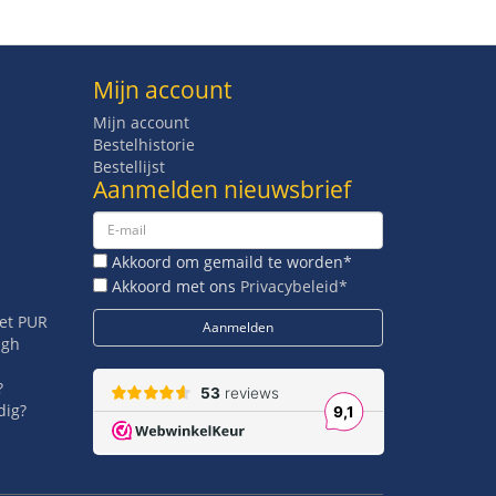
Mijn account
Mijn account
Bestelhistorie
Bestellijst
Aanmelden nieuwsbrief
Akkoord om gemaild te worden*
Akkoord met ons
Privacybeleid*
met PUR
igh
?
dig?