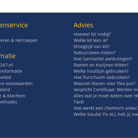
enservice
Advies
Hoeveel kit nodig?
eren & Herroepen
Welke kit kies ik?
p
Droogtijd van kit?
Natuursteen Kitten?
matie
Hoe Sanitairkit aanbrengen?
t247.nl
Ramen en Kozijnen kitten?
informatie
Welke houtlijm gebruiken?
beleid
Hoe Purschuim Gebruiken?
ne voorwaarden
Waarom kiezen voor Flex-pur?
eleid
Verplicht Certificaat: Werken 
e & Klachten
Alles wat je moet weten over H
methodes
Tack!
Hoe werkt een chemisch anker
Welke Soudal Fix ALL heb jij no