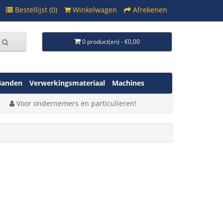
Bestellijst (0)
Winkelwagen
Afrekenen
0 product(en) - €0,00
Banden
Verwerkingsmateriaal
Machines
Voor ondernemers en particulieren!