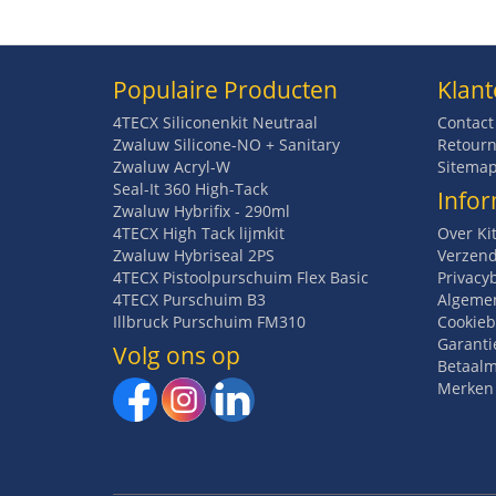
Populaire Producten
Klant
4TECX Siliconenkit Neutraal
Contact
Zwaluw Silicone-NO + Sanitary
Retourn
Zwaluw Acryl-W
Sitema
Seal-It 360 High-Tack
Infor
Zwaluw Hybrifix - 290ml
4TECX High Tack lijmkit
Over Ki
Zwaluw Hybriseal 2PS
Verzend
4TECX Pistoolpurschuim Flex Basic
Privacy
4TECX Purschuim B3
Algeme
Illbruck Purschuim FM310
Cookieb
Garanti
Volg ons op
Betaal
Merken