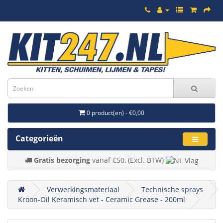
0 product(en) - €0,00
Categorieën
Gratis bezorging
vanaf €50, (Excl. BTW)
Verwerkingsmateriaal
Technische sprays
Kroon-Oil Keramisch vet - Ceramic Grease - 200ml