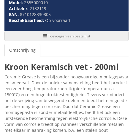
Model:
2655000010
Artikelnr:
2182119
EAN:
8710128330805
Beschikbaarheid:
Op voorraad
Toevoegen aan bestellijst
Omschrijving
Kroon Keramisch vet - 200ml
Ceramic Grease is een bijzonder hoogwaardige montagepasta
en smeervet. Door de unieke samenstelling heeft het product
een zeer hoog temperatuurbereik (piektemperatuur ca.
1500°C) en een hoge drukbestendigheid. Tevens vermindert
het de wrijving van bewegende delen en biedt het een goede
bescherming tegen corrosie. Doordat Ceramic Grease een
montagepasta is zonder metaaldeeltjes, biedt het ook een
uitstekende bescherming tegen elektrolytische corrosie. Deze
vorm van corrosie treedt op wanneer verschillende metalen
met elkaar in aanraking komen, b.v. een stalen bout