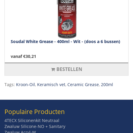
Soudal White Grease - 400ml - Wit - (doos a 6 bussen)
vanaf €30,21
BESTELLEN
Tags:
Kroon-Oil
,
Keramisch vet
,
Ceramic Grease
,
200ml
Populaire Producten
4TECX Siliconenkit Neutraal
Zwaluw Silicone-NO + Sanitary
Zwaluw Acryl-W