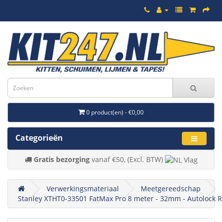
0 product(en) - €0,00
Categorieën
Gratis bezorging
vanaf €50, (Excl. BTW)
Verwerkingsmateriaal
Meetgereedschap
Stanley XTHT0-33501 FatMax Pro 8 meter - 32mm - Autolock 