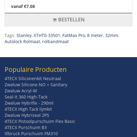
vanaf €7,08
BESTELLEN
Tags:
Stanley
,
XTHT0-33501
,
FatMax Pro
,
8 meter
,
32mm
,
Autolock Rolmaat
,
rolbandmaat
Populaire Producten
4TECX Siliconenkit Neutraal
Zwaluw Silicone-NO + Sanitary
Zwaluw Acryl-W
Seal-It 360 High-Tack
Zwaluw Hybrifix - 290ml
4TECX High Tack lijmkit
Zwaluw Hybriseal 2PS
4TECX Pistoolpurschuim Flex Basic
4TECX Purschuim B3
Illbruck Purschuim FM310