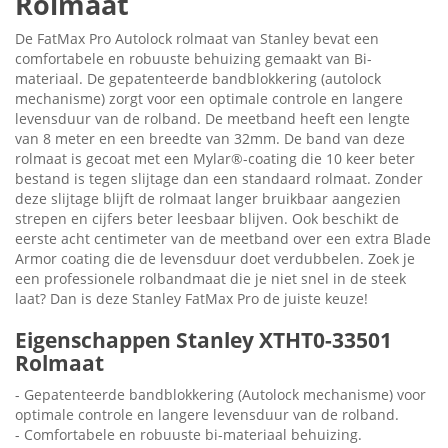
Rolmaat
De FatMax Pro Autolock rolmaat van Stanley bevat een
comfortabele en robuuste behuizing gemaakt van Bi-
materiaal. De gepatenteerde bandblokkering (autolock
mechanisme) zorgt voor een optimale controle en langere
levensduur van de rolband. De meetband heeft een lengte
van 8 meter en een breedte van 32mm. De band van deze
rolmaat is gecoat met een Mylar®-coating die 10 keer beter
bestand is tegen slijtage dan een standaard rolmaat. Zonder
deze slijtage blijft de rolmaat langer bruikbaar aangezien
strepen en cijfers beter leesbaar blijven. Ook beschikt de
eerste acht centimeter van de meetband over een extra Blade
Armor coating die de levensduur doet verdubbelen. Zoek je
een professionele rolbandmaat die je niet snel in de steek
laat? Dan is deze Stanley FatMax Pro de juiste keuze!
Eigenschappen Stanley XTHT0-33501
Rolmaat
- Gepatenteerde bandblokkering (Autolock mechanisme) voor
optimale controle en langere levensduur van de rolband.
- Comfortabele en robuuste bi-materiaal behuizing.