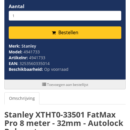
Aantal
Bestellen
Merk:
Stanley
Model:
4941733
Artikelnr:
4941733
EAN:
3253560335014
Beschikbaarheid:
Op voorraad
Toevoegen aan bestellijst
Omschrijving
Stanley XTHT0-33501 FatMax
Pro 8 meter - 32mm - Autolock