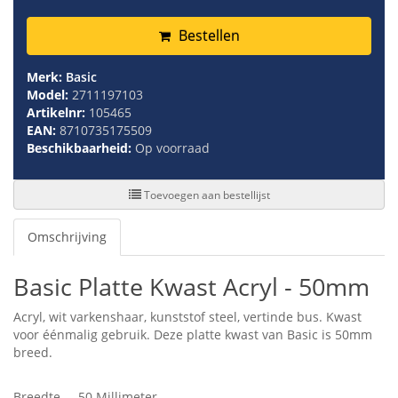
Bestellen
Merk:
Basic
Model:
2711197103
Artikelnr:
105465
EAN:
8710735175509
Beschikbaarheid:
Op voorraad
Toevoegen aan bestellijst
Omschrijving
Basic Platte Kwast Acryl - 50mm
Acryl, wit varkenshaar, kunststof steel, vertinde bus. Kwast
voor éénmalig gebruik. Deze platte kwast van Basic is 50mm
breed.
Breedte
50 Millimeter