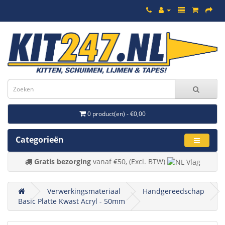
0 product(en) - €0,00
Categorieën
Gratis bezorging
vanaf €50, (Excl. BTW)
Verwerkingsmateriaal
Handgereedschap
Basic Platte Kwast Acryl - 50mm