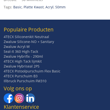
Tags:
Basic
,
Platte Kwast
,
Acryl
,
50mm
Populaire Producten
4TECX Siliconenkit Neutraal
Zwaluw Silicone-NO + Sanitary
Zwaluw Acryl-W
Seal-It 360 High-Tack
Zwaluw Hybrifix - 290ml
4TECX High Tack lijmkit
Zwaluw Hybriseal 2PS
4TECX Pistoolpurschuim Flex Basic
4TECX Purschuim B3
Illbruck Purschuim FM310
Volg ons op
Klantenservice