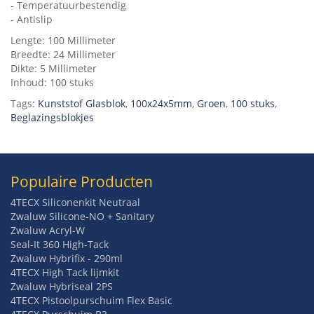
- Temperatuurbestendig
- Antislip
Lengte: 100 Millimeter
Breedte: 24 Millimeter
Dikte: 5 Millimeter
Inhoud: 100 stuks
Tags:
Kunststof Glasblok
,
100x24x5mm
,
Groen
,
100 stuks
,
Beglazingsblokjes
Populaire Producten
4TECX Siliconenkit Neutraal
Zwaluw Silicone-NO + Sanitary
Zwaluw Acryl-W
Seal-It 360 High-Tack
Zwaluw Hybrifix - 290ml
4TECX High Tack lijmkit
Zwaluw Hybriseal 2PS
4TECX Pistoolpurschuim Flex Basic