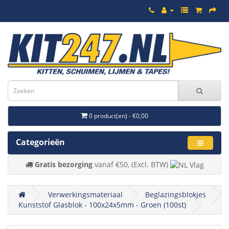
0 product(en) - €0,00
Categorieën
Gratis bezorging
vanaf €50, (Excl. BTW)
Verwerkingsmateriaal
Beglazingsblokjes
Kunststof Glasblok - 100x24x5mm - Groen (100st)