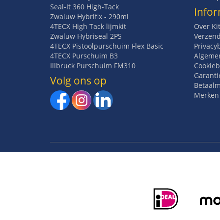
Seal-It 360 High-Tack
Infor
Zwaluw Hybrifix - 290ml
4TECX High Tack lijmkit
Over Ki
Zwaluw Hybriseal 2PS
Verzend
4TECX Pistoolpurschuim Flex Basic
Privacy
4TECX Purschuim B3
Algeme
Illbruck Purschuim FM310
Cookieb
Garanti
Volg ons op
Betaal
Merken