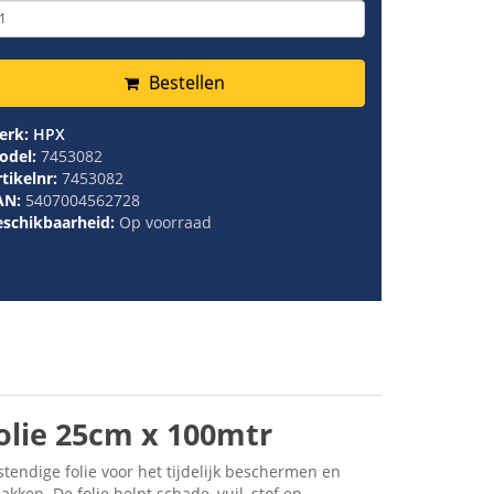
Bestellen
erk:
HPX
odel:
7453082
tikelnr:
7453082
AN:
5407004562728
eschikbaarheid:
Op voorraad
olie 25cm x 100mtr
tendige folie voor het tijdelijk beschermen en
ken. De folie helpt schade, vuil, stof en