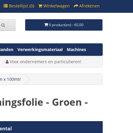
Bestellijst (0)
Winkelwagen
Afrekenen
0 product(en) - €0,00
Banden
Verwerkingsmateriaal
Machines
Voor ondernemers en particulieren!
cm x 100mtr
ngsfolie - Groen -
antal