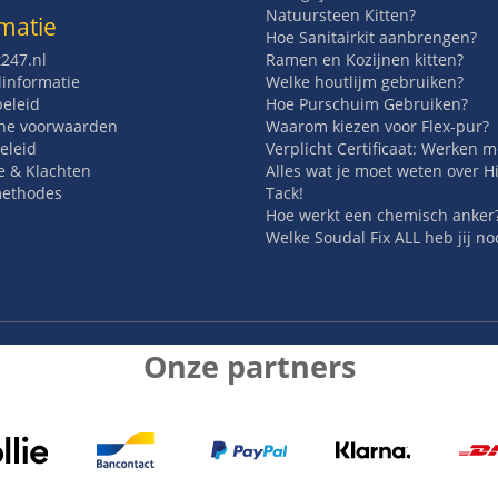
Natuursteen Kitten?
matie
Hoe Sanitairkit aanbrengen?
t247.nl
Ramen en Kozijnen kitten?
informatie
Welke houtlijm gebruiken?
beleid
Hoe Purschuim Gebruiken?
ne voorwaarden
Waarom kiezen voor Flex-pur?
eleid
Verplicht Certificaat: Werken 
e & Klachten
Alles wat je moet weten over H
methodes
Tack!
Hoe werkt een chemisch anker
Welke Soudal Fix ALL heb jij no
Onze partners