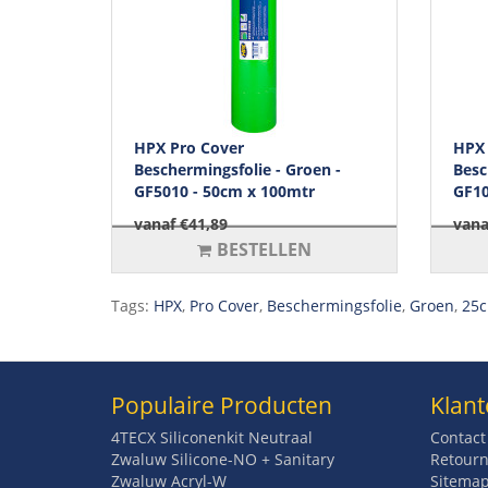
HPX Pro Cover
HPX 
Beschermingsfolie - Groen -
Besc
GF5010 - 50cm x 100mtr
GF10
vanaf €41,89
vana
BESTELLEN
Tags:
HPX
,
Pro Cover
,
Beschermingsfolie
,
Groen
,
25c
Populaire Producten
Klant
4TECX Siliconenkit Neutraal
Contact
Zwaluw Silicone-NO + Sanitary
Retourn
Zwaluw Acryl-W
Sitema