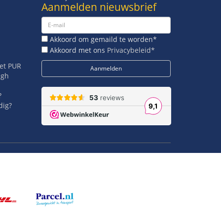
Aanmelden nieuwsbrief
Akkoord om gemaild te worden*
Akkoord met ons
Privacybeleid*
met PUR
igh
?
dig?