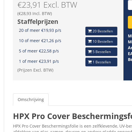
€23,91 Excl. BTW
(€28,93 Incl. BTW)
Staffelprijzen
20 of meer €19,93 p/s
20 Bestellen
M
10 of meer €21,26 p/s
10 Bestellen
M
Ar
5 of meer €22,58 p/s
5 Bestellen
E
B
1 of meer €23,91 p/s
1 Bestellen
(Prijzen Excl. BTW)
Omschrijving
HPX Pro Cover Beschermingsf
HPX Pro Cover Beschermingsfolie is een zelfklevende, UV-bes
afdekken van glas, ramen, deuren en andere gladde oppervlak