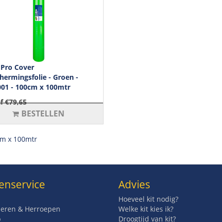
Pro Cover
hermingsfolie - Groen -
01 - 100cm x 100mtr
f €79,65
BESTELLEN
m x 100mtr
enservice
Advies
Hoeveel kit nodig?
eren & Herroepen
Welke kit kies ik?
p
Droogtijd van kit?