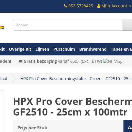
053 5728425
Mijn Account
kit
Overige Kit
Lijmen
Purschuim
Brandwerend
Tapes en 
nden!
Gratis bezorging
vanaf
€50,-
(Excl. BTW)
iaal
HPX Pro Cover Beschermingsfolie - Groen - GF2510 - 25
HPX Pro Cover Beschermi
GF2510 - 25cm x 100mtr
A
Prijs per Stuk