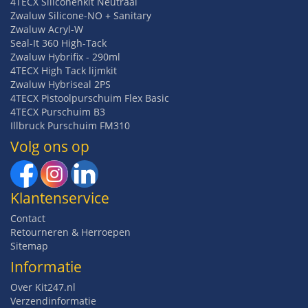
4TECX Siliconenkit Neutraal
Zwaluw Silicone-NO + Sanitary
Zwaluw Acryl-W
Seal-It 360 High-Tack
Zwaluw Hybrifix - 290ml
4TECX High Tack lijmkit
Zwaluw Hybriseal 2PS
4TECX Pistoolpurschuim Flex Basic
4TECX Purschuim B3
Illbruck Purschuim FM310
Volg ons op
Klantenservice
Contact
Retourneren & Herroepen
Sitemap
Informatie
Over Kit247.nl
Verzendinformatie