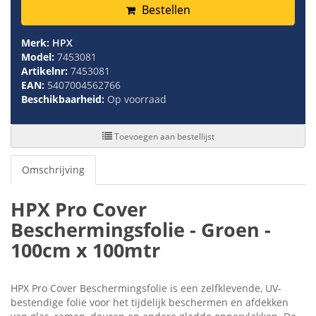
Bestellen
Merk:
HPX
Model:
7453081
Artikelnr:
7453081
EAN:
5407004562766
Beschikbaarheid:
Op voorraad
Toevoegen aan bestellijst
Omschrijving
HPX Pro Cover
Beschermingsfolie - Groen -
100cm x 100mtr
HPX Pro Cover Beschermingsfolie is een zelfklevende, UV-
bestendige folie voor het tijdelijk beschermen en afdekken