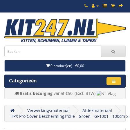
0 product(en) - €0,00
Categorieën
Gratis bezorging
vanaf €50, (Excl. BTW)
Verwerkingsmateriaal
Afdekmateriaal
HPX Pro Cover Beschermingsfolie - Groen - GF1001 - 100cm x