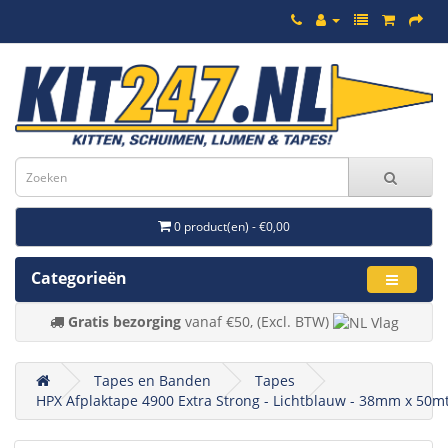
0 product(en) - €0,00
Categorieën
Gratis bezorging
vanaf €50, (Excl. BTW)
Tapes en Banden
Tapes
HPX Afplaktape 4900 Extra Strong - Lichtblauw - 38mm x 50m