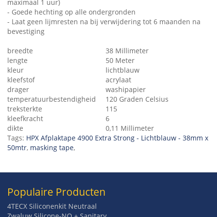
maximaal 1 uur)
- Goede hechting op alle ondergronden
- Laat geen lijmresten na bij verwijdering tot 6 maanden na
bevestiging
breedte
38 Millimeter
lengte
50 Meter
kleur
lichtblauw
kleefstof
acrylaat
drager
washipapier
temperatuurbestendigheid
120 Graden Celsius
treksterkte
115
kleefkracht
6
dikte
0,11 Millimeter
Tags:
HPX Afplaktape 4900 Extra Strong - Lichtblauw - 38mm x
50mtr
,
masking tape
,
Populaire Producten
4TECX Siliconenkit Neutraal
Zwaluw Silicone-NO + Sanitary