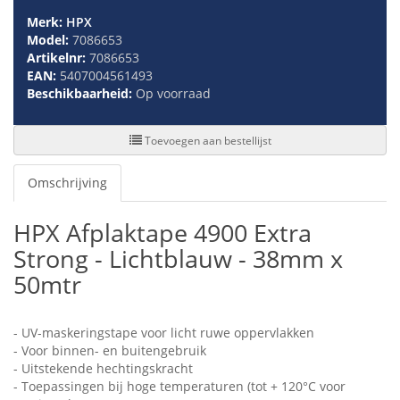
Merk:
HPX
Model:
7086653
Artikelnr:
7086653
EAN:
5407004561493
Beschikbaarheid:
Op voorraad
Toevoegen aan bestellijst
Omschrijving
HPX Afplaktape 4900 Extra
Strong - Lichtblauw - 38mm x
50mtr
- UV-maskeringstape voor licht ruwe oppervlakken
- Voor binnen- en buitengebruik
- Uitstekende hechtingskracht
- Toepassingen bij hoge temperaturen (tot + 120°C voor