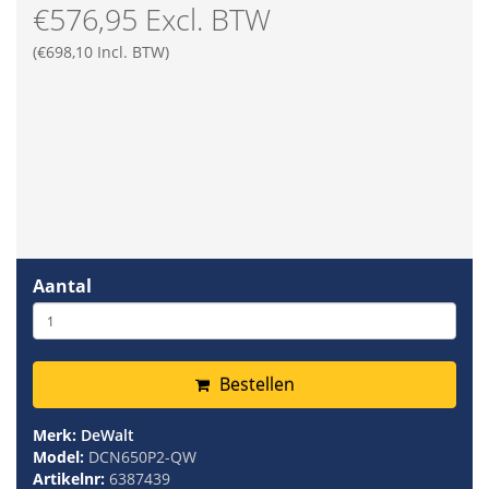
€576,95 Excl. BTW
(€698,10 Incl. BTW)
Aantal
Bestellen
Merk:
DeWalt
Model:
DCN650P2-QW
Artikelnr:
6387439