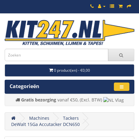
0 product(en) - €0,00
Categorieën
Gratis bezorging
vanaf €50, (Excl. BTW)
Machines
Tackers
DeWalt 15Ga Accutacker DCN650