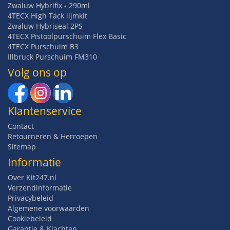
Zwaluw Hybrifix - 290ml
4TECX High Tack lijmkit
Zwaluw Hybriseal 2PS
4TECX Pistoolpurschuim Flex Basic
4TECX Purschuim B3
Illbruck Purschuim FM310
Volg ons op
Klantenservice
Contact
Retourneren & Herroepen
Sitemap
Informatie
Over Kit247.nl
Verzendinformatie
Privacybeleid
Algemene voorwaarden
Cookiebeleid
Garantie & Klachten