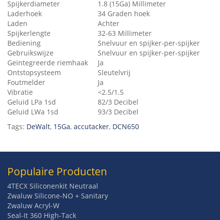
Spijkerdiameter
1.8 (15Ga) Millimeter
Laderhoek
34 Graden hoek
Laden
Achter
Spijkerlengte
32-63 Millimeter
Bediening
Snelvuur en spijker-per-spijker
Gebruikswijze
Snelvuur en spijker-per-spijker
Geïntegreerde riemhaak
Ja
Ontstopsysteem
Sleutelvrij
Foutmelder
Ja
Vibratie
<2.5/1.5
Geluid LPa 1sd
82/3 Decibel
Geluid LWa 1sd
93/3 Decibel
Tags:
DeWalt
,
15Ga
,
accutacker
,
DCN650
Populaire Producten
4TECX Siliconenkit Neutraal
Zwaluw Silicone-NO + Sanitary
Zwaluw Acryl-W
Seal-It 360 High-Tack