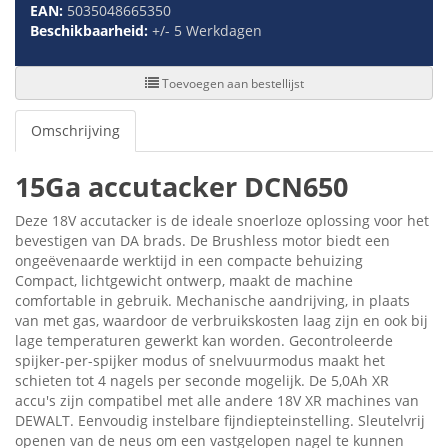
EAN:
5035048665350
Beschikbaarheid:
+/- 5 Werkdagen
Toevoegen aan bestellijst
Omschrijving
15Ga accutacker DCN650
Deze 18V accutacker is de ideale snoerloze oplossing voor het
bevestigen van DA brads. De Brushless motor biedt een
ongeëvenaarde werktijd in een compacte behuizing
Compact, lichtgewicht ontwerp, maakt de machine
comfortable in gebruik. Mechanische aandrijving, in plaats
van met gas, waardoor de verbruikskosten laag zijn en ook bij
lage temperaturen gewerkt kan worden. Gecontroleerde
spijker-per-spijker modus of snelvuurmodus maakt het
schieten tot 4 nagels per seconde mogelijk. De 5,0Ah XR
accu's zijn compatibel met alle andere 18V XR machines van
DEWALT. Eenvoudig instelbare fijndiepteinstelling. Sleutelvrij
openen van de neus om een vastgelopen nagel te kunnen