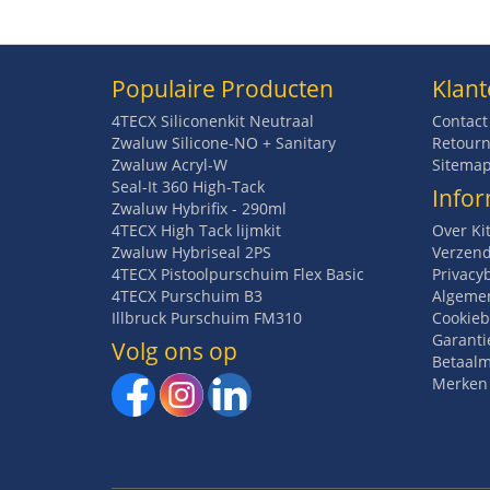
Populaire Producten
Klant
4TECX Siliconenkit Neutraal
Contact
Zwaluw Silicone-NO + Sanitary
Retourn
Zwaluw Acryl-W
Sitema
Seal-It 360 High-Tack
Infor
Zwaluw Hybrifix - 290ml
4TECX High Tack lijmkit
Over Ki
Zwaluw Hybriseal 2PS
Verzend
4TECX Pistoolpurschuim Flex Basic
Privacy
4TECX Purschuim B3
Algeme
Illbruck Purschuim FM310
Cookieb
Garanti
Volg ons op
Betaal
Merken