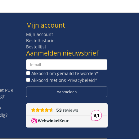
Mijn account
Mijn account
Bestelhistorie
Bestellijst
Aanmelden nieuwsbrief
Akkoord om gemaild te worden*
Akkoord met ons
Privacybeleid*
met PUR
igh
?
dig?