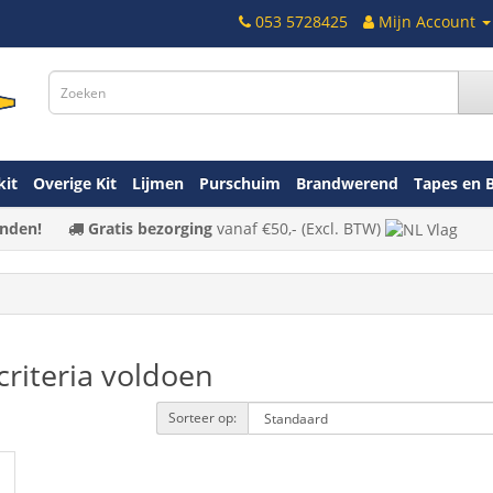
053 5728425
Mijn Account
kit
Overige Kit
Lijmen
Purschuim
Brandwerend
Tapes en 
nden!
Gratis bezorging
vanaf
€50,-
(Excl. BTW)
riteria voldoen
Sorteer op: