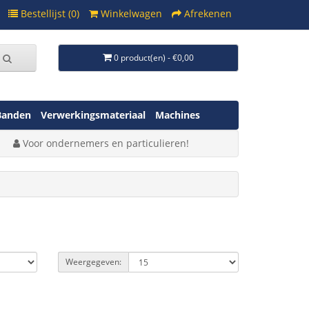
Bestellijst (0)
Winkelwagen
Afrekenen
0 product(en) - €0,00
Banden
Verwerkingsmateriaal
Machines
Voor ondernemers en particulieren!
Weergegeven: