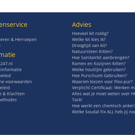
enservice
Advies
Hoeveel kit nodig?
eren & Herroepen
Welke kit kies ik?
p
Droogtijd van kit?
Natuursteen Kitten?
matie
Hoe Sanitairkit aanbrengen?
t247.nl
Ramen en Kozijnen kitten?
informatie
Welke houtlijm gebruiken?
beleid
Hoe Purschuim Gebruiken?
ne voorwaarden
Waarom kiezen voor Flex-pur?
eleid
Verplicht Certificaat: Werken 
e & Klachten
Alles wat je moet weten over H
methodes
Tack!
Hoe werkt een chemisch anker
Welke Soudal Fix ALL heb jij no