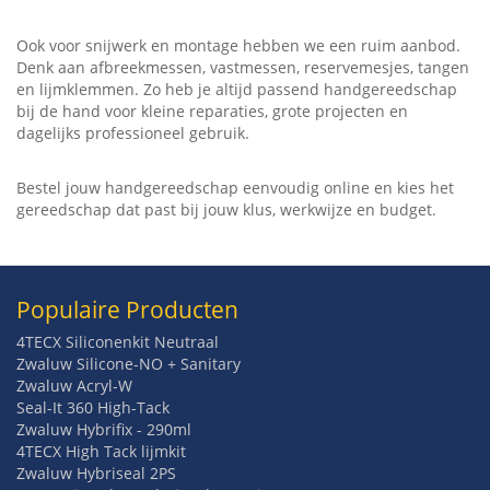
Ook voor snijwerk en montage hebben we een ruim aanbod.
Denk aan afbreekmessen, vastmessen, reservemesjes, tangen
en lijmklemmen. Zo heb je altijd passend handgereedschap
bij de hand voor kleine reparaties, grote projecten en
dagelijks professioneel gebruik.
Bestel jouw handgereedschap eenvoudig online en kies het
gereedschap dat past bij jouw klus, werkwijze en budget.
Populaire Producten
4TECX Siliconenkit Neutraal
Zwaluw Silicone-NO + Sanitary
Zwaluw Acryl-W
Seal-It 360 High-Tack
Zwaluw Hybrifix - 290ml
4TECX High Tack lijmkit
Zwaluw Hybriseal 2PS