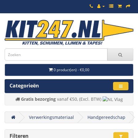
0 product(en) - €0,00
Categorieën
Gratis bezorging
vanaf €50, (Excl. BTW)
Verwerkingsmateriaal
Handgereedschap
Filteren