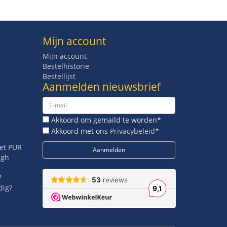
Mijn account
Mijn account
Bestelhistorie
Bestellijst
Aanmelden nieuwsbrief
Akkoord om gemaild te worden*
Akkoord met ons
Privacybeleid*
met PUR
igh
?
dig?