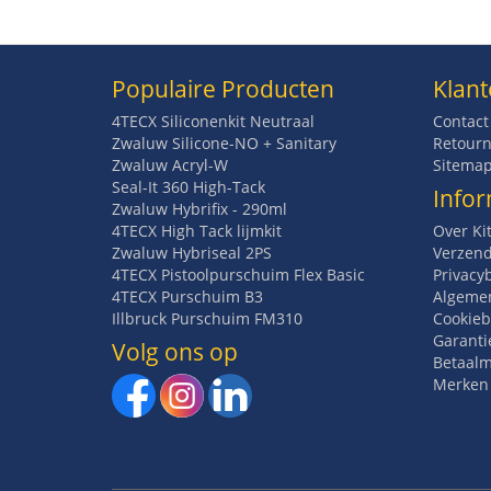
Populaire Producten
Klant
4TECX Siliconenkit Neutraal
Contact
Zwaluw Silicone-NO + Sanitary
Retourn
Zwaluw Acryl-W
Sitema
Seal-It 360 High-Tack
Infor
Zwaluw Hybrifix - 290ml
4TECX High Tack lijmkit
Over Ki
Zwaluw Hybriseal 2PS
Verzend
4TECX Pistoolpurschuim Flex Basic
Privacy
4TECX Purschuim B3
Algeme
Illbruck Purschuim FM310
Cookieb
Garanti
Volg ons op
Betaal
Merken