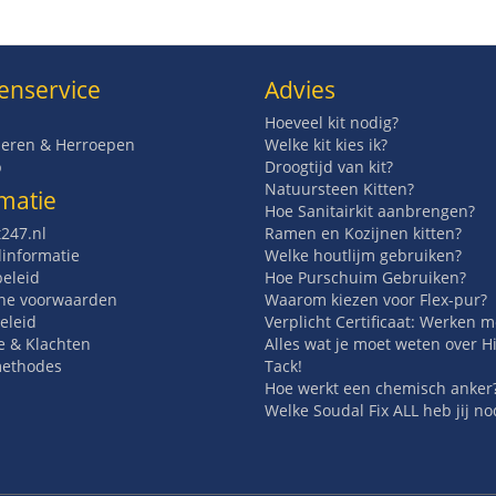
enservice
Advies
Hoeveel kit nodig?
eren & Herroepen
Welke kit kies ik?
p
Droogtijd van kit?
Natuursteen Kitten?
matie
Hoe Sanitairkit aanbrengen?
t247.nl
Ramen en Kozijnen kitten?
informatie
Welke houtlijm gebruiken?
beleid
Hoe Purschuim Gebruiken?
ne voorwaarden
Waarom kiezen voor Flex-pur?
eleid
Verplicht Certificaat: Werken 
e & Klachten
Alles wat je moet weten over H
methodes
Tack!
Hoe werkt een chemisch anker
Welke Soudal Fix ALL heb jij no