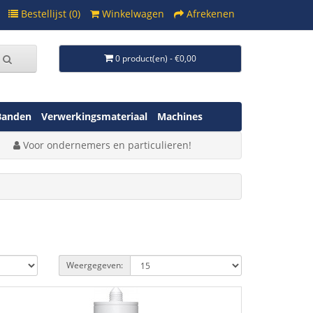
Bestellijst (0)
Winkelwagen
Afrekenen
0 product(en) - €0,00
Banden
Verwerkingsmateriaal
Machines
Voor ondernemers en particulieren!
Weergegeven: