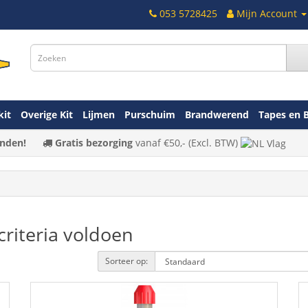
053 5728425
Mijn Account
kit
Overige Kit
Lijmen
Purschuim
Brandwerend
Tapes en 
nden!
Gratis bezorging
vanaf
€50,-
(Excl. BTW)
riteria voldoen
Sorteer op: