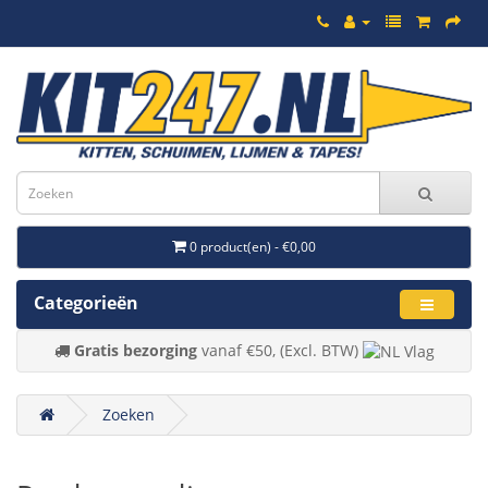
0 product(en) - €0,00
Categorieën
Gratis bezorging
vanaf €50, (Excl. BTW)
Zoeken