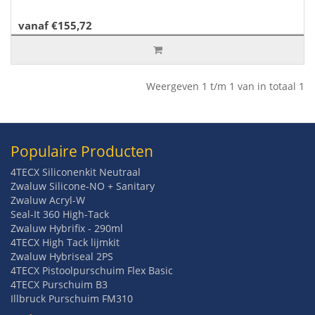
vanaf €155,72
Weergeven 1 t/m 1 van in totaal 1
Populaire Producten
4TECX Siliconenkit Neutraal
Zwaluw Silicone-NO + Sanitary
Zwaluw Acryl-W
Seal-It 360 High-Tack
Zwaluw Hybrifix - 290ml
4TECX High Tack lijmkit
Zwaluw Hybriseal 2PS
4TECX Pistoolpurschuim Flex Basic
4TECX Purschuim B3
Illbruck Purschuim FM310