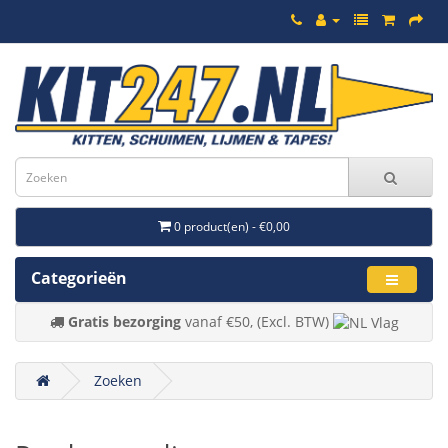
0 product(en) - €0,00
Categorieën
Gratis bezorging
vanaf €50, (Excl. BTW)
Zoeken