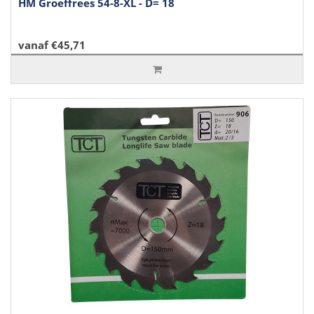
HM Groeffrees 54-8-XL - D= 18
vanaf €45,71