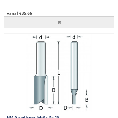
vanaf €35,66
HM Groeffrees 54-8 - D= 18