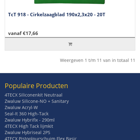
TcT 918 - Cirkelzaagblad 190x2,3x20 - 20T
vanaf €17,66
Weergeven 1 t/m 11 van in totaal 11
Populaire Producten
4TECX Siliconenkit Neutraal
Zwaluw Silicone-NO + Sanitary
Zwaluw Acryl-W
Seal-It 360 High-Tack
Zwaluw Hybrifix - 290ml
4TECX High Tack lijmkit
Zwaluw Hybriseal 2PS
4TECX Pistoolpurschuim Flex Basic