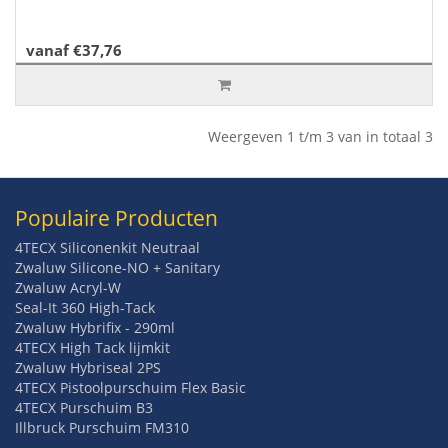
vanaf €37,76
Weergeven 1 t/m 3 van in totaal 3
Populaire Producten
4TECX Siliconenkit Neutraal
Zwaluw Silicone-NO + Sanitary
Zwaluw Acryl-W
Seal-It 360 High-Tack
Zwaluw Hybrifix - 290ml
4TECX High Tack lijmkit
Zwaluw Hybriseal 2PS
4TECX Pistoolpurschuim Flex Basic
4TECX Purschuim B3
Illbruck Purschuim FM310