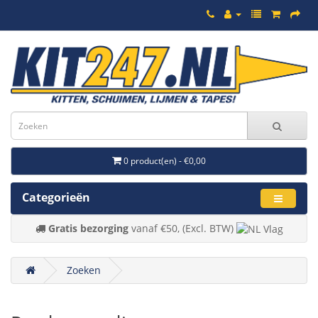
0 product(en) - €0,00
Categorieën
Gratis bezorging
vanaf €50, (Excl. BTW)
Zoeken