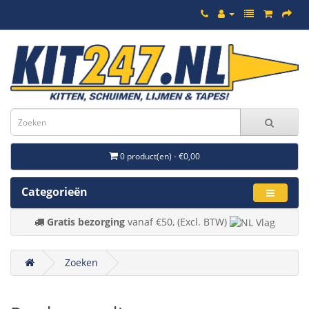
0 product(en) - €0,00
Categorieën
Gratis bezorging
vanaf €50, (Excl. BTW)
Zoeken