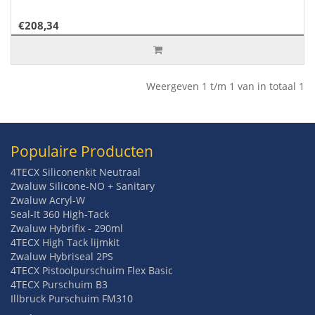
€208,34
Weergeven 1 t/m 1 van in totaal 1
Populaire Producten
4TECX Siliconenkit Neutraal
Zwaluw Silicone-NO + Sanitary
Zwaluw Acryl-W
Seal-It 360 High-Tack
Zwaluw Hybrifix - 290ml
4TECX High Tack lijmkit
Zwaluw Hybriseal 2PS
4TECX Pistoolpurschuim Flex Basic
4TECX Purschuim B3
Illbruck Purschuim FM310