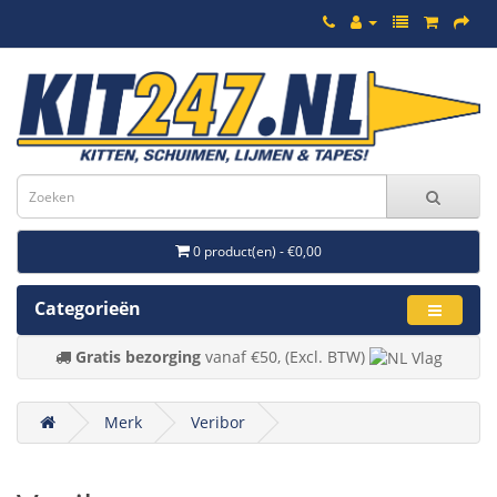
0 product(en) - €0,00
Categorieën
Gratis bezorging
vanaf €50, (Excl. BTW)
Merk
Veribor