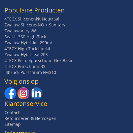
Populaire Producten
4TECX Siliconenkit Neutraal
Zwaluw Silicone-NO + Sanitary
Zwaluw Acryl-W
Seal-It 360 High-Tack
Zwaluw Hybrifix - 290ml
4TECX High Tack lijmkit
Zwaluw Hybriseal 2PS
4TECX Pistoolpurschuim Flex Basic
4TECX Purschuim B3
Illbruck Purschuim FM310
Volg ons op
Klantenservice
Contact
Retourneren & Herroepen
Sitemap